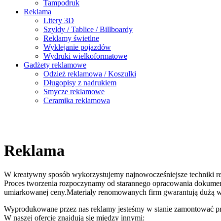
Tampodruk
Reklama
Litery 3D
Szyldy / Tablice / Billboardy
Reklamy świetlne
Wyklejanie pojazdów
Wydruki wielkoformatowe
Gadżety reklamowe
Odzież reklamowa / Koszulki
Długopisy z nadrukiem
Smycze reklamowe
Ceramika reklamowa
Reklama
W kreatywny sposób wykorzystujemy najnowocześniejsze techniki re
Proces tworzenia rozpoczynamy od starannego opracowania dokumenta
umiarkowanej ceny.Materiały renomowanych firm gwarantują dużą 
Wyprodukowane przez nas reklamy jesteśmy w stanie zamontować pr
W naszej ofercie znajdują się między innymi: