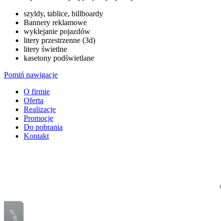
szyldy, tablice, billboardy
Bannery reklamowe
wyklejanie pojazdów
litery przestrzenne (3d)
litery świetlne
kasetony podświetlane
Pomiń nawigacje
O firmie
Oferta
Realizacje
Promocje
Do pobrania
Kontakt